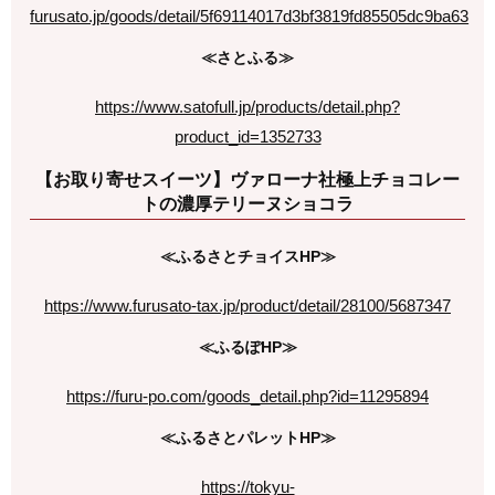
furusato.jp/goods/detail/5f69114017d3bf3819fd85505dc9ba63
≪さとふる≫
https://www.satofull.jp/products/detail.php?
product_id=1352733
【お取り寄せスイーツ】ヴァローナ社極上チョコレー
トの濃厚テリーヌショコラ
≪
ふるさとチョイス
HP
≫
https://www.furusato-tax.jp/product/detail/28100/5687347
≪
ふるぽ
HP
≫
https://furu-po.com/goods_detail.php?id=11295894
≪
ふるさとパレット
HP
≫
https://tokyu-