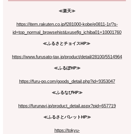
≪楽天≫
https://item.rakuten.co.jp/f281000-kobe/e0811-1r/?s-
id=top_normal_browsehist&xuseflg_ichiba01=10001760
≪ふるさとチョイスHP≫
https://www.furusato-tax.jp/product/detail/28100/5514964
≪ふるぽHP≫
https://furu-po.com/goods_detail.php?id=9353047
≪ふるなびHP≫
https://furunavi.jp/product_detail.aspx?pid=657719
≪ふるさとパレットHP≫
https://tokyu-