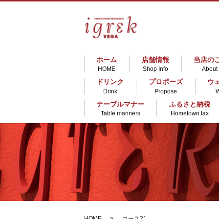
ホーム
店舗情報
当店の
HOME
Shop Info
About
ドリンク
プロポーズ
ウ
Drink
Propose
テーブルマナー
ふるさと納税
Table manners
Hometown tax
HOME
コース21