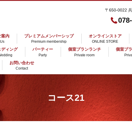
〒650-0022
078
ご案内
プレミアムメンバーシップ
オンラインストア
 Us
Premium membership
ONLINE STORE
ェディング
パーティー
個室プランランチ
個室プ
Wedding
Party
Private room
Priv
お問い合わせ
Contact
コース21