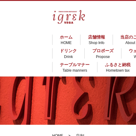
ホーム
店舗情報
当店の
HOME
Shop Info
About
ドリンク
プロポーズ
ウ
Drink
Propose
テーブルマナー
ふるさと納税
Table manners
Hometown tax
HOME
店内I