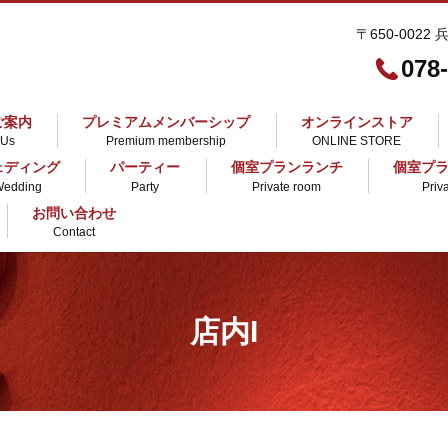
〒650-0022
078
ご案内
プレミアムメンバーシップ
オンラインストア
 Us
Premium membership
ONLINE STORE
ェディング
パーティー
個室プランランチ
個室プ
Wedding
Party
Private room
Priv
お問い合わせ
Contact
店内I