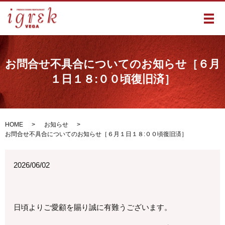
メ
お問合せ不具合についてのお知らせ［６月
１日１８:００頃復旧済］
HOME
お知らせ
お問合せ不具合についてのお知らせ［６月１日１８:００頃復旧済］
2026/06/02
日頃よりご愛顧を賜り誠に有難うございます。