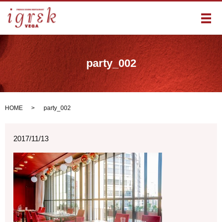
メ
party_002
HOME
party_002
2017/11/13