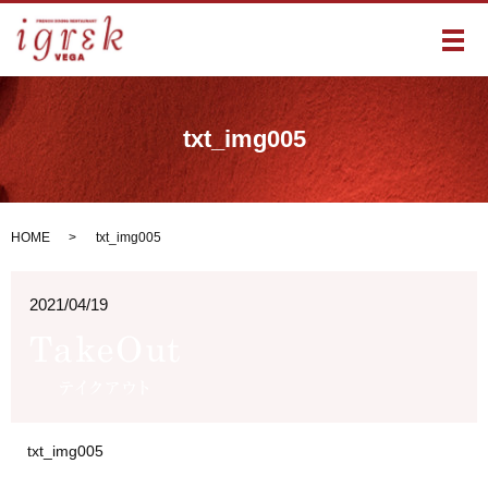
メ
txt_img005
HOME
txt_img005
2021/04/19
txt_img005