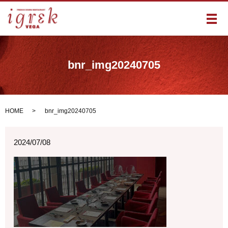
メ
bnr_img20240705
HOME
bnr_img20240705
2024/07/08