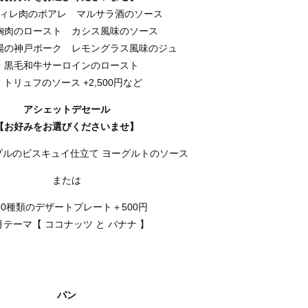
ィレ肉のポアレ マルサラ酒のソース
胸肉のロースト カシス風味のソース
場の神戸ポーク レモングラス風味のジュ
・黒毛和牛サーロインのロースト
トリュフのソース
+2,500
円など
アシェットデセール
【お好みをお選びくださいませ】
プルのビスキュイ仕立て ヨーグルトのソース
または
10種類のデザートプレート＋500円
月テーマ【 ココナッツ と バナナ 】
パン