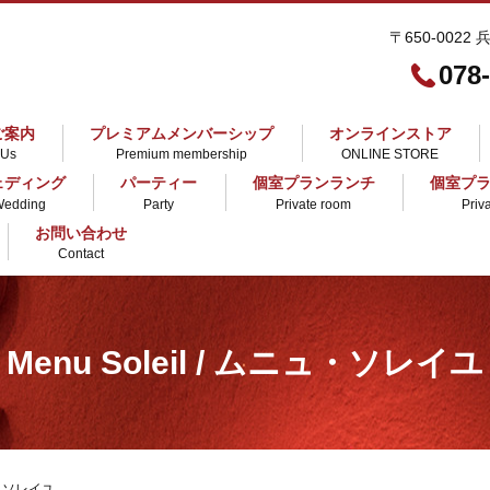
〒650-0022
078
ご案内
プレミアムメンバーシップ
オンラインストア
 Us
Premium membership
ONLINE STORE
ェディング
パーティー
個室プランランチ
個室プ
Wedding
Party
Private room
Priv
お問い合わせ
Contact
Menu Soleil / ムニュ・ソレイユ
ニュ・ソレイユ