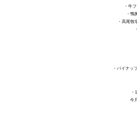
・牛フ
・鴨
・高尾牧
・パイナッ
・
今