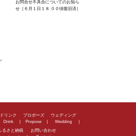
お問合せ不具合についてのお知ら
せ［６月１日１８:００頃復旧済］
ル
ドリンク
プロポーズ
ウェディング
Drink
Propose
Wedding
ふるさと納税
お問い合わせ