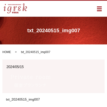
メ
txt_20240515_img007
HOME
txt_20240515_img007
2024/05/15
txt_20240515_img007